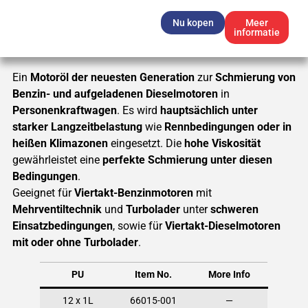
Nu kopen
Meer
informatie
Ein
Motoröl der neuesten Generation
zur
Schmierung von
Benzin- und aufgeladenen Dieselmotoren
in
Personenkraftwagen
. Es wird
hauptsächlich unter
starker Langzeitbelastung
wie
Rennbedingungen oder in
heißen Klimazonen
eingesetzt. Die
hohe Viskosität
gewährleistet eine
perfekte Schmierung unter diesen
Bedingungen
.
Geeignet für
Viertakt-Benzinmotoren
mit
Mehrventiltechnik
und
Turbolader
unter
schweren
Einsatzbedingungen
, sowie für
Viertakt-Dieselmotoren
mit oder ohne Turbolader
.
PU
Item No.
More Info
12 x 1L
66015-001
—