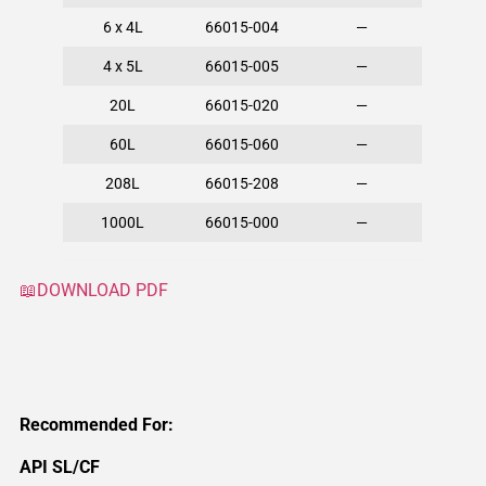
6 x 4L
66015-004
—
4 x 5L
66015-005
—
20L
66015-020
—
60L
66015-060
—
208L
66015-208
—
1000L
66015-000
—
📖DOWNLOAD PDF
Recommended For:
API SL/CF