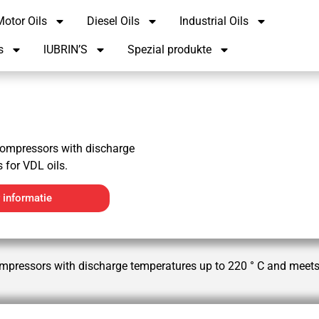
otor Oils
Diesel Oils
Industrial Oils
s
lUBRIN’S
Spezial produkte
compressors with discharge
 for VDL oils.
 informatie
mpressors with discharge temperatures up to 220 ° C and meets 