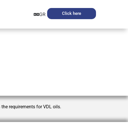
Click here
GR
the requirements for VDL oils.