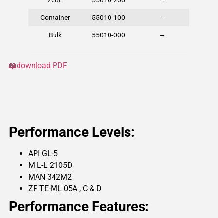
208L
55010-208
—
Container
55010-100
—
Bulk
55010-000
—
📖download PDF
Performance Levels:
API GL-5
MIL-L 2105D
MAN 342M2
ZF TE-ML 05A , C & D
Performance Features: