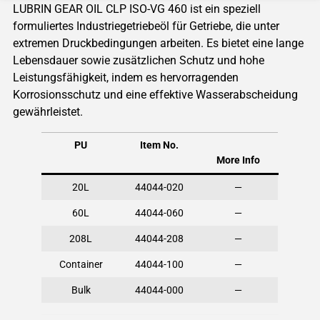
LUBRIN GEAR OIL CLP ISO-VG 460 ist ein speziell
formuliertes Industriegetriebeöl für Getriebe, die unter
extremen Druckbedingungen arbeiten. Es bietet eine lange
Lebensdauer sowie zusätzlichen Schutz und hohe
Leistungsfähigkeit, indem es hervorragenden
Korrosionsschutz und eine effektive Wasserabscheidung
gewährleistet.
PU
Item No.
More Info
20L
44044-020
—
60L
44044-060
—
208L
44044-208
—
Container
44044-100
—
Bulk
44044-000
—