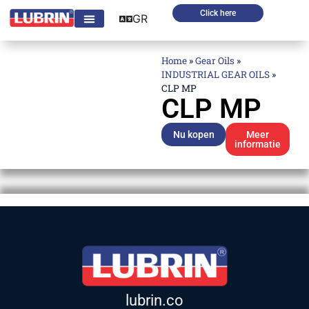
Click here
GR
Home
»
Gear Oils
»
INDUSTRIAL GEAR OILS
»
CLP MP
CLP MP
Nu kopen
Meer
informatie
lubrin.co