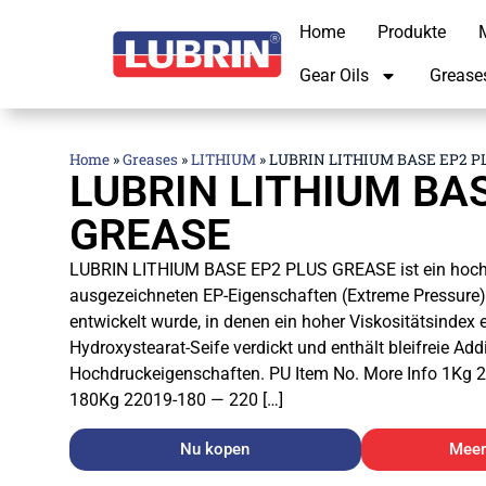
Home
Produkte
M
Gear Oils
Grease
Home
»
Greases
»
LITHIUM
»
LUBRIN LITHIUM BASE EP2 P
LUBRIN LITHIUM BA
GREASE
LUBRIN LITHIUM BASE EP2 PLUS GREASE ist ein hochw
ausgezeichneten EP-Eigenschaften (Extreme Pressure), 
entwickelt wurde, in denen ein hoher Viskositätsindex er
Hydroxystearat-Seife verdickt und enthält bleifreie Ad
Hochdruckeigenschaften. PU Item No. More Info 1Kg
180Kg 22019-180 — 220 […]
Nu kopen
Meer