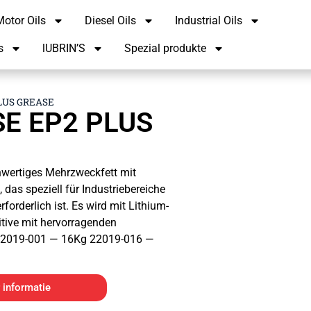
otor Oils
Diesel Oils
Industrial Oils
s
lUBRIN’S
Spezial produkte
LUS GREASE
SE EP2 PLUS
ertiges Mehrzweckfett mit
das speziell für Industriebereiche
forderlich ist. Es wird mit Lithium-
ditive mit hervorragenden
 22019-001 — 16Kg 22019-016 —
 informatie