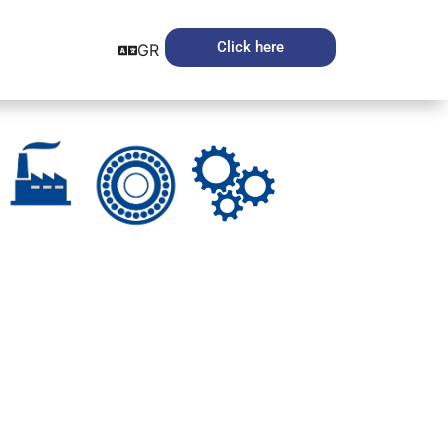
Click here
GR