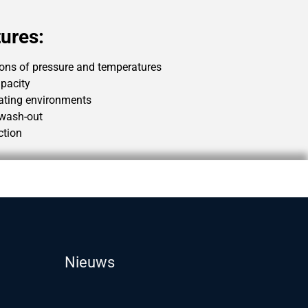
ures:
ions of pressure and temperatures
apacity
rating environments
 wash-out
ction
Nieuws