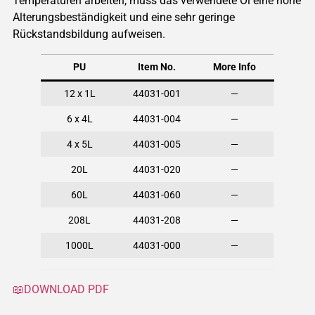
Temperaturen arbeiten, muss das verwendete Öl eine hohe
Alterungsbeständigkeit und eine sehr geringe
Rückstandsbildung aufweisen.
PU
Item No.
More Info
12 x 1L
44031-001
—
6 x 4L
44031-004
—
4 x 5L
44031-005
—
20L
44031-020
—
60L
44031-060
—
208L
44031-208
—
1000L
44031-000
—
📖DOWNLOAD PDF