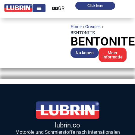
Click here
GR
Home
»
Greases
»
BENTONITE
BENTONITE
Nu kopen
Meer
informatie
lubrin.co
Motoröle und Schmierstoffe nach internationalen