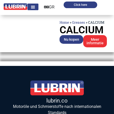
Click here
GR
Home
»
Greases
»
CALCIUM
CALCIUM
Nu kopen
Meer
informatie
lubrin.co
Motoröle und Schmierstoffe nach internationalen
Standards