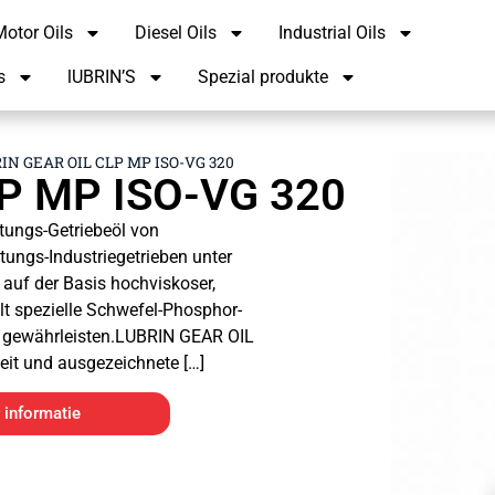
otor Oils
Diesel Oils
Industrial Oils
s
lUBRIN’S
Spezial produkte
IN GEAR OIL CLP MP ISO-VG 320
P MP ISO-VG 320
tungs-Getriebeöl von
ungs-Industriegetrieben unter
auf der Basis hochviskoser,
ält spezielle Schwefel-Phosphor-
u gewährleisten.LUBRIN GEAR OIL
eit und ausgezeichnete […]
 informatie