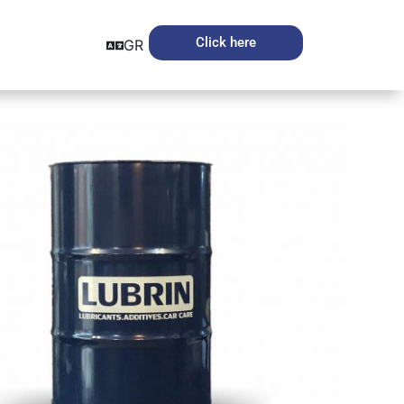
Click here
GR