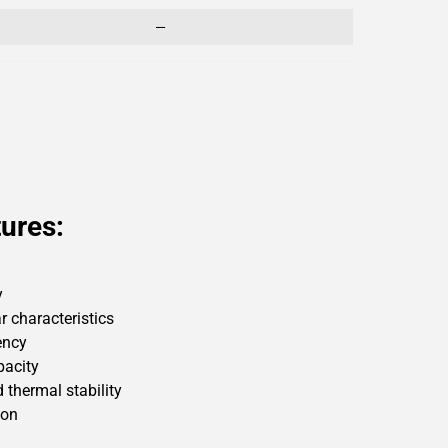
—
ures:
y
r characteristics
ency
pacity
 thermal stability
ion