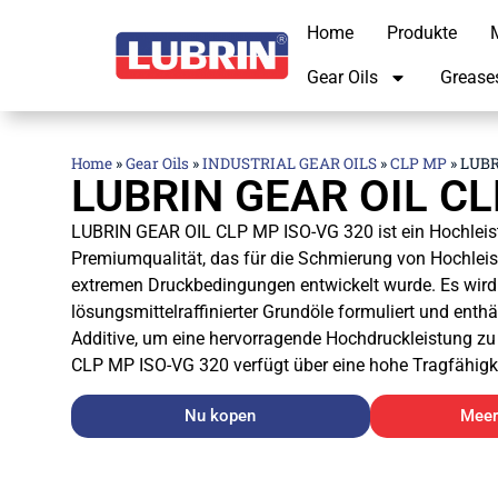
Home
Produkte
M
Gear Oils
Grease
Home
»
Gear Oils
»
INDUSTRIAL GEAR OILS
»
CLP MP
»
LUBR
LUBRIN GEAR OIL CL
LUBRIN GEAR OIL CLP MP ISO-VG 320 ist ein Hochleis
Premiumqualität, das für die Schmierung von Hochleist
extremen Druckbedingungen entwickelt wurde. Es wird 
lösungsmittelraffinierter Grundöle formuliert und enth
Additive, um eine hervorragende Hochdruckleistung z
CLP MP ISO-VG 320 verfügt über eine hohe Tragfähigk
Nu kopen
Meer