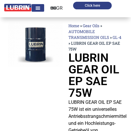
Click here
GR
Home
»
Gear Oils
»
AUTOMOBILE
TRANSMISSION OILS
»
GL-4
»
LUBRIN GEAR OIL EP SAE
75W
LUBRIN
GEAR OIL
EP SAE
75W
LUBRIN GEAR OIL EP SAE
75W ist ein universelles
Antriebsstrangschmiermittel
und ein Hochleistungs-
Getriebeöl von