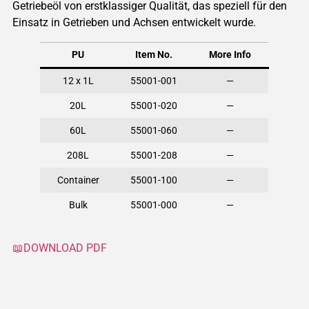
Getriebeöl von erstklassiger Qualität, das speziell für den
Einsatz in Getrieben und Achsen entwickelt wurde.
PU
Item No.
More Info
12 x 1L
55001-001
—
20L
55001-020
—
60L
55001-060
—
208L
55001-208
—
Container
55001-100
—
Bulk
55001-000
—
📖DOWNLOAD PDF