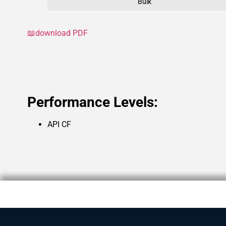
Bulk
📖download PDF
Performance Levels:
API CF