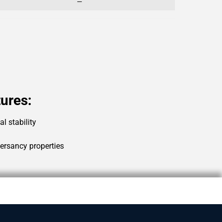
—
ures:
l stability
ersancy properties