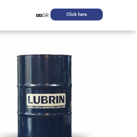
Click here
GR