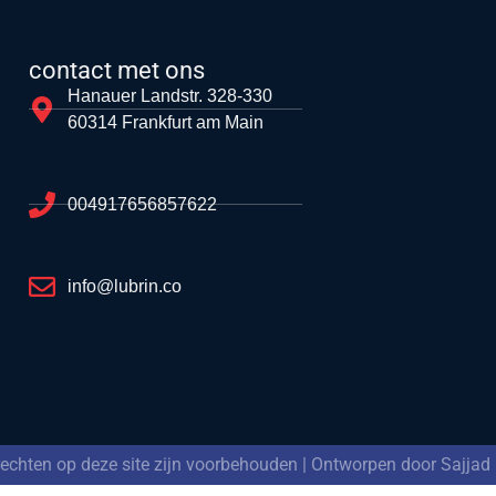
contact met ons
Hanauer Landstr. 328-330
60314 Frankfurt am Main
004917656857622
info@lubrin.co
 rechten op deze site zijn voorbehouden | Ontworpen door Sajjad 