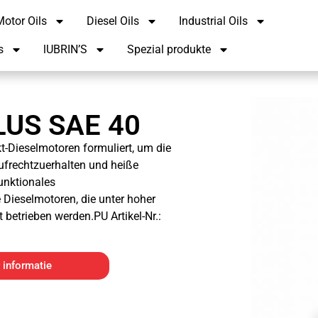
otor Oils
Diesel Oils
Industrial Oils
s
lUBRIN’S
Spezial produkte
LUS SAE 40
t-Dieselmotoren formuliert, um die
aufrechtzuerhalten und heiße
unktionales
 Dieselmotoren, die unter hoher
betrieben werden.PU Artikel-Nr.:
 informatie