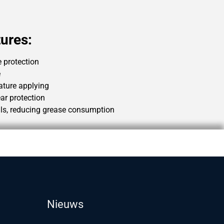
ures:
e protection
e
ature applying
ar protection
als, reducing grease consumption
Nieuws