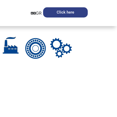
Click here
GR