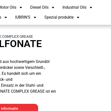
otor Oils
Diesel Oils
Industrial Oils
s
lUBRIN’S
Spezial produkte
E COMPLEX GREASE
ULFONATE
aus hochwertigem Grundöl
rdicker sowie Verschleiß-,
. Es handelt sich um ein
ck- und
Einsatz in der Stahl- und
FONATE COMPLEX GREASE ist ein
 informatie