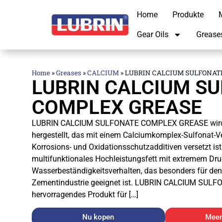
Home
Produkte
M
Gear Oils
Grease
Home
»
Greases
»
CALCIUM
»
LUBRIN CALCIUM SULFONAT
LUBRIN CALCIUM S
COMPLEX GREASE
LUBRIN CALCIUM SULFONATE COMPLEX GREASE wird 
hergestellt, das mit einem Calciumkomplex-Sulfonat-Ve
Korrosions- und Oxidationsschutzadditiven versetzt ist
multifunktionales Hochleistungsfett mit extremem Dru
Wasserbeständigkeitsverhalten, das besonders für den 
Zementindustrie geeignet ist. LUBRIN CALCIUM SUL
hervorragendes Produkt für […]
Nu kopen
Meer