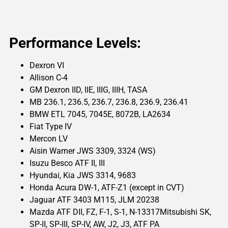
Performance Levels:
Dexron VI
Allison C-4
GM Dexron IID, IIE, IIIG, IIIH, TASA
MB 236.1, 236.5, 236.7, 236.8, 236.9, 236.41
BMW ETL 7045, 7045E, 8072B, LA2634
Fiat Type IV
Mercon LV
Aisin Warner JWS 3309, 3324 (WS)
Isuzu Besco ATF II, III
Hyundai, Kia JWS 3314, 9683
Honda Acura DW-1, ATF-Z1 (except in CVT)
Jaguar ATF 3403 M115, JLM 20238
Mazda ATF DII, FZ, F-1, S-1, N-13317Mitsubishi SK,
SP-II, SP-III, SP-IV, AW, J2, J3, ATF PA