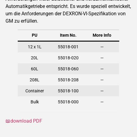
Automatikgetriebe entspricht. Es wurde speziell entwickelt,
um die Anforderungen der DEXRON-VI-Spezifikation von
GM zu erfüllen.
PU
Item No.
More Info
12 x 1L
55018-001
—
20L
55018-020
—
60L
55018-060
—
208L
55018-208
—
Container
55018-100
—
Bulk
55018-000
—
📖download PDF