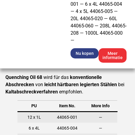
001 — 6 x 4L 44065-004
— 4 x 5L 44065-005 —
20L 44065-020 — 60L
44065-060 — 208L 44065-
208 — 1000L 44065-000
—
Nu kopen
Meer
informatie
Quenching Oil 68
wird für das
konventionelle
Abschrecken
von
leicht härtbaren legierten Stählen
bei
Kaltabschreckverfahren
empfohlen.
PU
Item No.
More Info
12 x 1L
44065-001
—
6 x 4L
44065-004
—