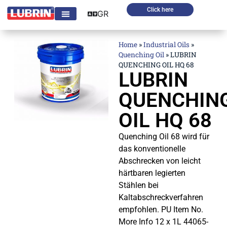
Click here
GR
Home
»
Industrial Oils
»
Quenching Oil
»
LUBRIN
QUENCHING OIL HQ 68
LUBRIN
QUENCHIN
OIL HQ 68
Quenching Oil 68 wird für
das konventionelle
Abschrecken von leicht
härtbaren legierten
Stählen bei
Kaltabschreckverfahren
empfohlen. PU Item No.
More Info 12 x 1L 44065-