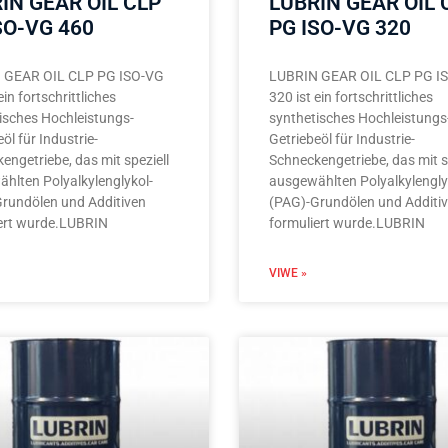
IN GEAR OIL CLP
LUBRIN GEAR OIL 
SO-VG 460
PG ISO-VG 320
 GEAR OIL CLP PG ISO-VG
LUBRIN GEAR OIL CLP PG I
ein fortschrittliches
320 ist ein fortschrittliches
isches Hochleistungs-
synthetisches Hochleistungs
öl für Industrie-
Getriebeöl für Industrie-
engetriebe, das mit speziell
Schneckengetriebe, das mit s
hlten Polyalkylenglykol-
ausgewählten Polyalkylengly
rundölen und Additiven
(PAG)-Grundölen und Additi
ert wurde.LUBRIN
formuliert wurde.LUBRIN
VIWE »