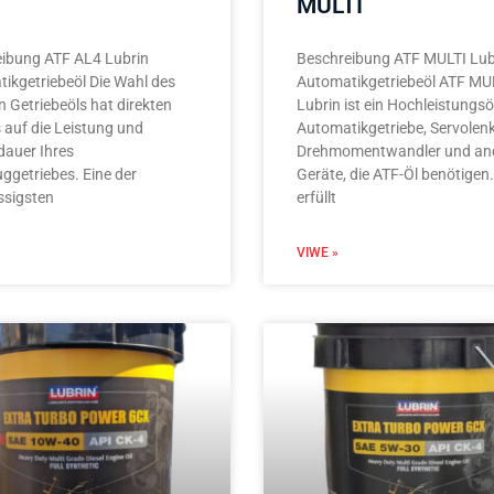
MULTI
ibung ATF AL4 Lubrin
Beschreibung ATF MULTI Lub
ikgetriebeöl Die Wahl des
Automatikgetriebeöl ATF MU
en Getriebeöls hat direkten
Lubrin ist ein Hochleistungsö
s auf die Leistung und
Automatikgetriebe, Servolen
auer Ihres
Drehmomentwandler und an
ggetriebes. Eine der
Geräte, die ATF-Öl benötigen.
ssigsten
erfüllt
VIWE »