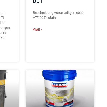
DCT
rin
Beschreibung Automatikgetriebeöl
LTI
ATF DCT Lubrin
l für
kungen,
VIWE »
dere
 Es