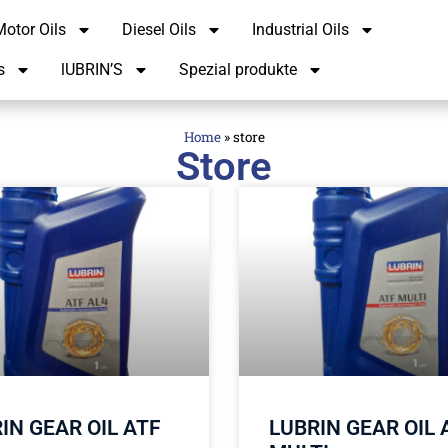
otor Oils
Diesel Oils
Industrial Oils
s
lUBRIN’S
Spezial produkte
Home
»
store
Store
IN GEAR OIL ATF
LUBRIN GEAR OIL 