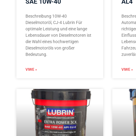
SAE 10W-40
AL4
Beschreibung 10W-40
Beschre
Dieselmotoröl, CJ-4 Lubrin Für
Automat
optimale Leistung und eine lange
richtig
Lebensdauer von Dieselmotoren ist
Einflus
die Wahl eines hochwertigen
Lebensd
Dieselmotoröls von großer
Fahrzeu
Bedeutung.
zuverlä
VIWE »
VIWE »