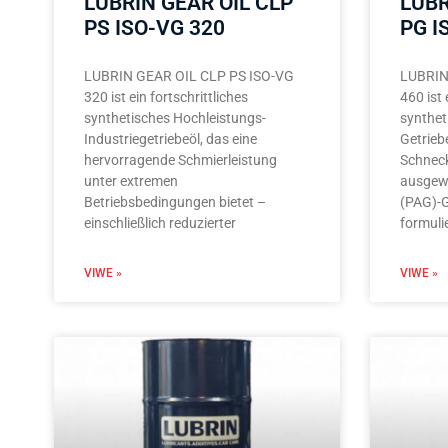
LUBRIN GEAR OIL CLP
LUBR
PS ISO-VG 320
PG I
LUBRIN GEAR OIL CLP PS ISO-VG
LUBRIN
320 ist ein fortschrittliches
460 ist 
synthetisches Hochleistungs-
synthet
Industriegetriebeöl, das eine
Getriebe
hervorragende Schmierleistung
Schneck
unter extremen
ausgewä
Betriebsbedingungen bietet –
(PAG)-G
einschließlich reduzierter
formuli
VIWE »
VIWE »