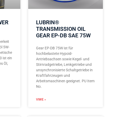
WER
LUBRIN®
TRANSMISSION OIL
GEAR EP-DB SAE 75W
erkeit
öl 5W-
Gear EP-DB 75W ist für
hetische
hochbelastete Hypoid-
 ist ein
Antriebsachsen sowie Kegel- und
s Öl,
Stirnradgetriebe, Lenkgetriebe und
unsynchronisierte Schaltgetriebe in
Kraftfahrzeugen und
Arbeitsmaschinen geeignet. PU Item
No.
VIWE »