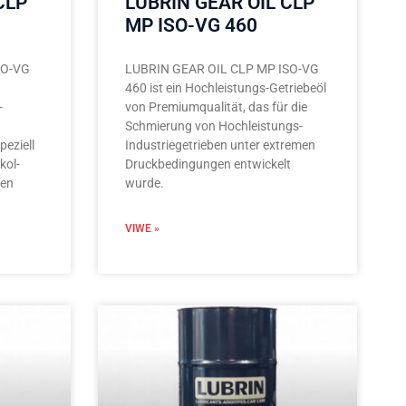
CLP
LUBRIN GEAR OIL CLP
MP ISO-VG 460
SO-VG
LUBRIN GEAR OIL CLP MP ISO-VG
460 ist ein Hochleistungs-Getriebeöl
-
von Premiumqualität, das für die
Schmierung von Hochleistungs-
peziell
Industriegetrieben unter extremen
kol-
Druckbedingungen entwickelt
ven
wurde.
VIWE »