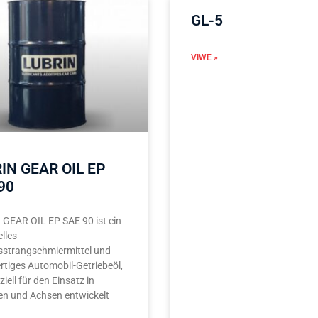
GL-5
VIWE »
IN GEAR OIL EP
90
GEAR OIL EP SAE 90 ist ein
elles
sstrangschmiermittel und
tiges Automobil-Getriebeöl,
iell für den Einsatz in
en und Achsen entwickelt