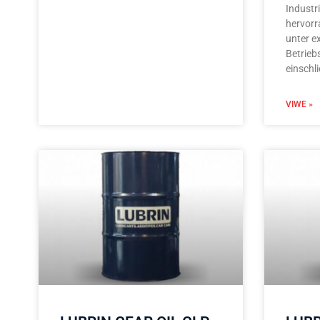
Industr
hervorr
unter e
Betrieb
einschli
VIWE »