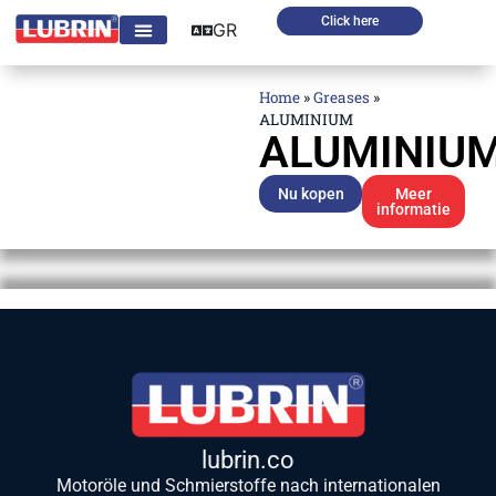
Click here
GR
Home
»
Greases
»
ALUMINIUM
ALUMINIU
Nu kopen
Meer
informatie
lubrin.co
Motoröle und Schmierstoffe nach internationalen