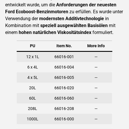
entwickelt wurde, um die
Anforderungen der neuesten
Ford Ecoboost-Benzinmotoren
zu erfüllen. Es wurde unter
Verwendung der
modernsten Additivtechnologie
in
Kombination mit
speziell ausgewählten Basisölen
mit
einem
hohen natürlichen Viskositätsindex
formuliert.
PU
Item No.
More Info
12 x 1L
66016-001
—
6 x 4L
66016-004
—
4 x 5L
66016-005
—
20L
66016-020
—
60L
66016-060
—
208L
66016-208
—
1000L
66016-000
—