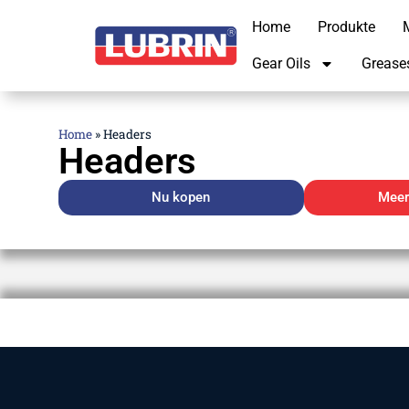
Home
Produkte
M
Gear Oils
Grease
Home
»
Headers
Headers
Nu kopen
Meer