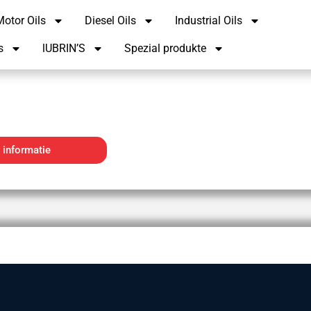
otor Oils
Diesel Oils
Industrial Oils
s
lUBRIN’S
Spezial produkte
 informatie