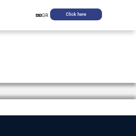
Click here
GR