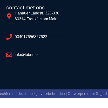
contact met ons
Hanauer Landstr. 328-330
60314 Frankfurt am Main
004917656857622
info@lubrin.co
 rechten op deze site zijn voorbehouden | Ontworpen door Sajjad 