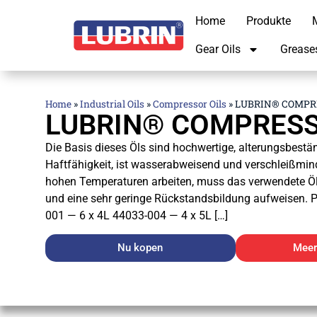
Home
Produkte
M
Gear Oils
Grease
Home
»
Industrial Oils
»
Compressor Oils
»
LUBRIN® COMPRE
LUBRIN® COMPRESSO
Die Basis dieses Öls sind hochwertige, alterungsbestä
Haftfähigkeit, ist wasserabweisend und verschleißmin
hohen Temperaturen arbeiten, muss das verwendete Öl
und eine sehr geringe Rückstandsbildung aufweisen. P
001 — 6 x 4L 44033-004 — 4 x 5L […]
Nu kopen
Meer