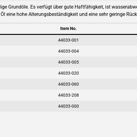
dige Grundöle. Es verfügt über gute Haftfähigkeit, ist wassera
Öl eine hohe Alterungsbeständigkeit und eine sehr geringe Rüc
Item No.
44033-001
44033-004
44033-005
44033-020
44033-060
44033-208
44033-000