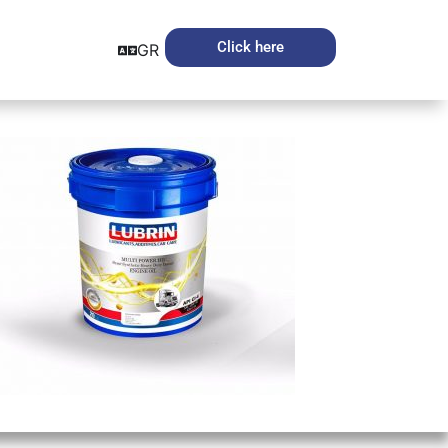
Click here
GR