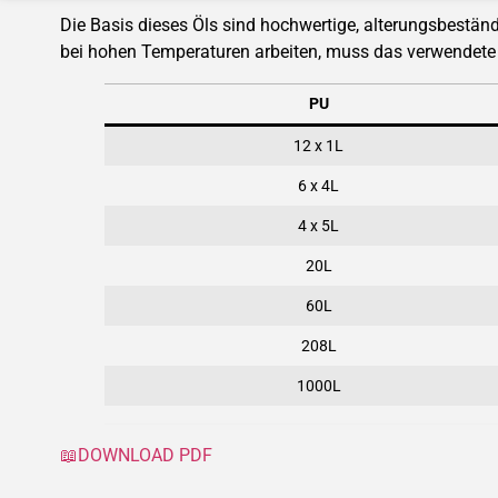
Die Basis dieses Öls sind hochwertige, alterungsbestän
bei hohen Temperaturen arbeiten, muss das verwendete 
PU
12 x 1L
6 x 4L
4 x 5L
20L
60L
208L
1000L
📖DOWNLOAD PDF