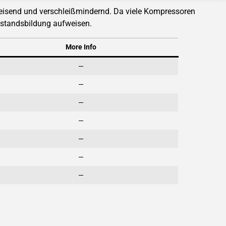
bweisend und verschleißmindernd. Da viele Kompressoren
kstandsbildung aufweisen.
More Info
—
—
—
—
—
—
—