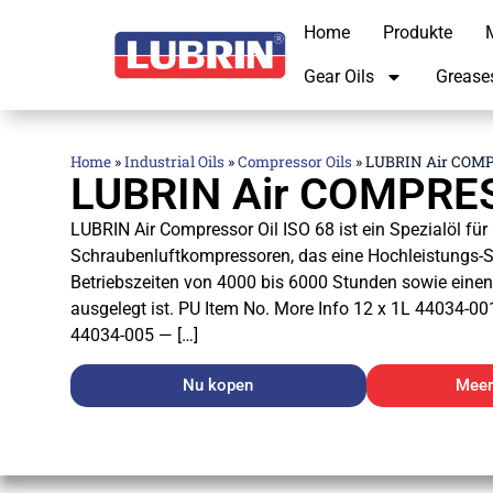
Home
Produkte
M
Gear Oils
Grease
Home
»
Industrial Oils
»
Compressor Oils
»
LUBRIN Air COMP
LUBRIN Air COMPRE
LUBRIN Air Compressor Oil ISO 68 ist ein Spezialöl für
Schraubenluftkompressoren, das eine Hochleistungs-S
Betriebszeiten von 4000 bis 6000 Stunden sowie einen 
ausgelegt ist. PU Item No. More Info 12 x 1L 44034-0
44034-005 — […]
Nu kopen
Meer