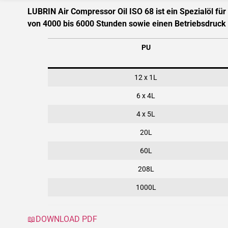
LUBRIN Air Compressor Oil ISO 68 ist ein Spezialöl f
von 4000 bis 6000 Stunden sowie einen Betriebsdruck v
PU
12 x 1L
6 x 4L
4 x 5L
20L
60L
208L
1000L
📖DOWNLOAD PDF