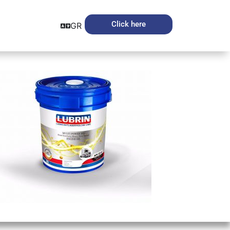
Click here
GR