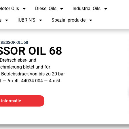
otor Oils
Diesel Oils
Industrial Oils
s
lUBRIN’S
Spezial produkte
RESSOR OIL 68
SSOR OIL 68
 Drehschieber- und
chmierung bietet und für
Betriebsdruck von bis zu 20 bar
01 — 6 x 4L 44034-004 — 4 x 5L
 informatie