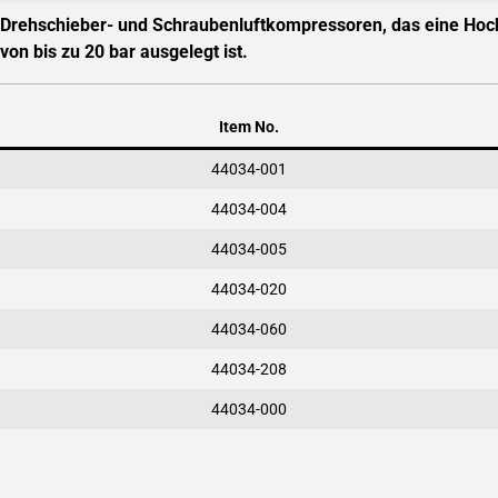
ür Drehschieber- und Schraubenluftkompressoren, das eine Hoc
on bis zu 20 bar ausgelegt ist.
Item No.
44034-001
44034-004
44034-005
44034-020
44034-060
44034-208
44034-000