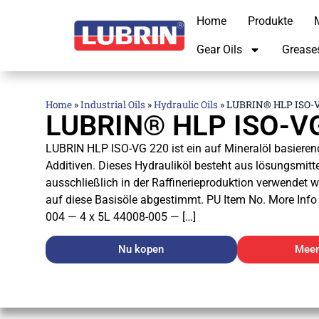
Home
Produkte
M
Gear Oils
Grease
Home
»
Industrial Oils
»
Hydraulic Oils
»
LUBRIN® HLP ISO-
LUBRIN® HLP ISO-V
LUBRIN HLP ISO-VG 220 ist ein auf Mineralöl basieren
Additiven. Dieses Hydrauliköl besteht aus lösungsmittel
ausschließlich in der Raffinerieproduktion verwendet we
auf diese Basisöle abgestimmt. PU Item No. More Info
004 — 4 x 5L 44008-005 — […]
Nu kopen
Meer