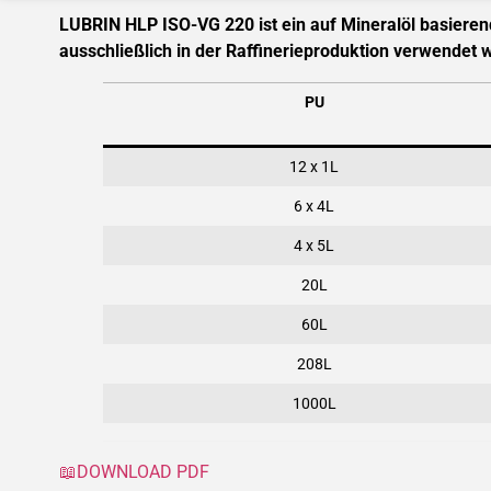
LUBRIN HLP ISO-VG 220 ist ein auf Mineralöl basierend
ausschließlich in der Raffinerieproduktion verwendet w
PU
12 x 1L
6 x 4L
4 x 5L
20L
60L
208L
1000L
📖DOWNLOAD PDF