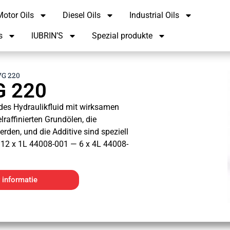
otor Oils
Diesel Oils
Industrial Oils
s
lUBRIN’S
Spezial produkte
VG 220
G 220
des Hydraulikfluid mit wirksamen
raffinierten Grundölen, die
rden, und die Additive sind speziell
 12 x 1L 44008-001 — 6 x 4L 44008-
 informatie