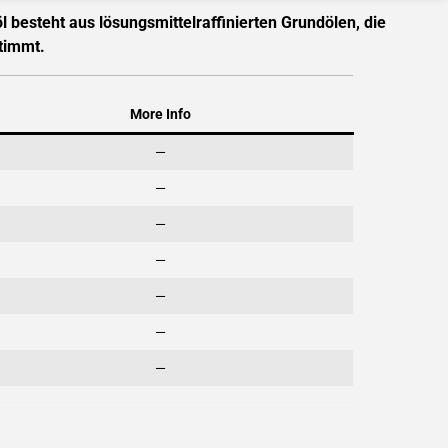
 besteht aus lösungsmittelraffinierten Grundölen, die
stimmt.
More Info
—
—
—
—
—
—
—