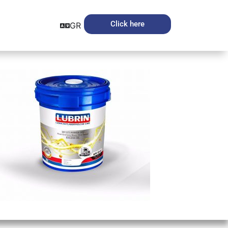
Click here
GR