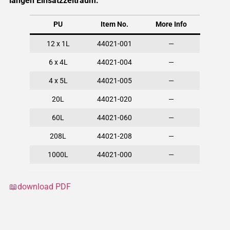
langen Einsatzzeitraum.
PU
Item No.
More Info
12 x 1L
44021-001
—
6 x 4L
44021-004
—
4 x 5L
44021-005
—
20L
44021-020
—
60L
44021-060
—
208L
44021-208
—
1000L
44021-000
—
📖download PDF