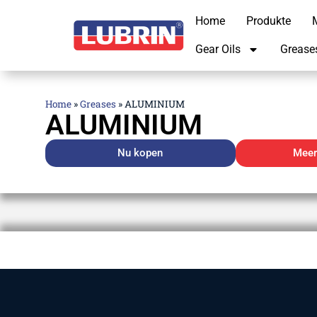
Home
Produkte
M
Gear Oils
Grease
Home
»
Greases
»
ALUMINIUM
ALUMINIUM
Nu kopen
Meer