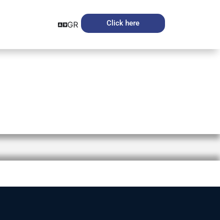
Click here
GR