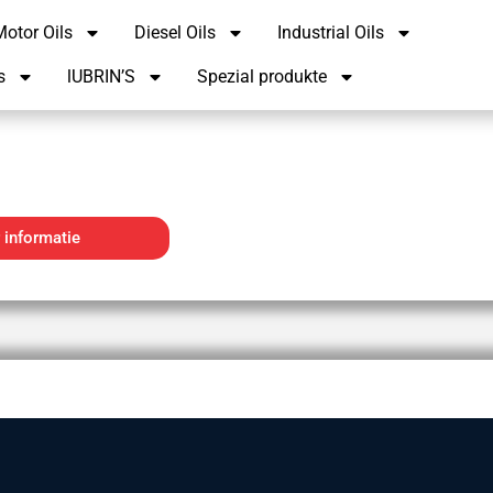
otor Oils
Diesel Oils
Industrial Oils
s
lUBRIN’S
Spezial produkte
 informatie