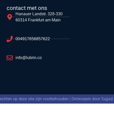
contact met ons
Hanauer Landstr. 328-330
60314 Frankfurt am Main
004917656857622
info@lubrin.co
 rechten op deze site zijn voorbehouden | Ontworpen door Sajjad 