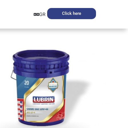
Click here
GR