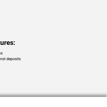
ures:
ss
inst deposits