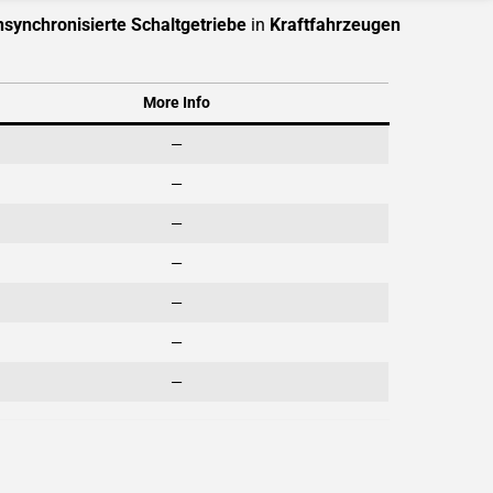
nsynchronisierte Schaltgetriebe
in
Kraftfahrzeugen
More Info
—
—
—
—
—
—
—