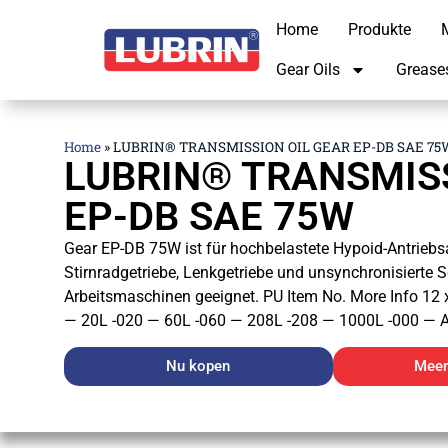
Home
Produkte
M
Gear Oils
Grease
Home
»
LUBRIN® TRANSMISSION OIL GEAR EP-DB SAE 75
LUBRIN® TRANSMISS
EP-DB SAE 75W
Gear EP-DB 75W ist für hochbelastete Hypoid-Antrieb
Stirnradgetriebe, Lenkgetriebe und unsynchronisierte 
Arbeitsmaschinen geeignet. PU Item No. More Info 12 x
— 20L -020 — 60L -060 — 208L -208 — 1000L -000 — A
Nu kopen
Meer