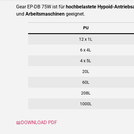
Gear EP-DB 75W ist für
hochbelastete Hypoid-Antriebs
und
Arbeitsmaschinen
geeignet.
PU
12 x 1L
6 x 4L
4 x 5L
20L
60L
208L
1000L
📖DOWNLOAD PDF