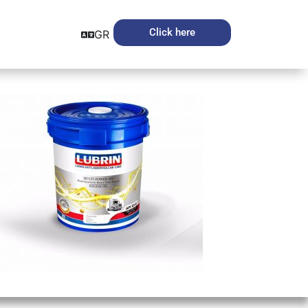
Click here
GR