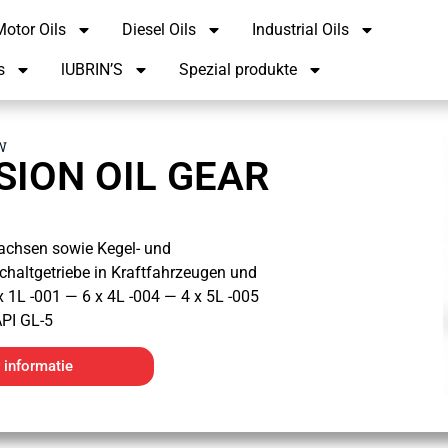
otor Oils
Diesel Oils
Industrial Oils
s
lUBRIN’S
Spezial produkte
W
ION OIL GEAR
sachsen sowie Kegel- und
Schaltgetriebe in Kraftfahrzeugen und
 1L -001 — 6 x 4L -004 — 4 x 5L -005
PI GL-5
 informatie