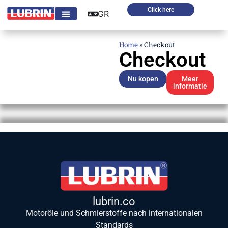
Click here
GR
Home
»
Checkout
Checkout
Nu kopen
Meer
informatie
lubrin.co
Motoröle und Schmierstoffe nach internationalen
Standards